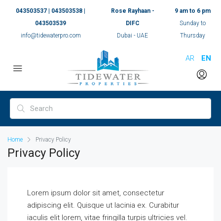
043503537 | 043503538 |
Rose Rayhaan -
9 am to 6 pm
043503539
DIFC
Sunday to
info@tidewaterpro.com
Dubai - UAE
Thursday
AR
EN
Home
Privacy Policy
Privacy Policy
Lorem ipsum dolor sit amet, consectetur
adipiscing elit. Quisque ut lacinia ex. Curabitur
iaculis elit lorem, vitae fringilla turpis ultricies vel.