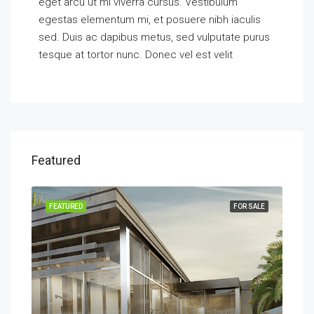
eget arcu ut mi viverra cursus. Vestibulum
egestas elementum mi, et posuere nibh iaculis
sed. Duis ac dapibus metus, sed vulputate purus
tesque at tortor nunc. Donec vel est velit
Featured
SALE
FEATURED
FOR SALE
FEA