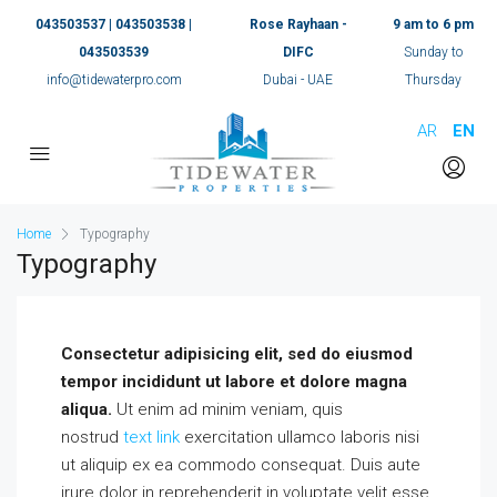
043503537 | 043503538 |
Rose Rayhaan -
9 am to 6 pm
043503539
DIFC
Sunday to
info@tidewaterpro.com
Dubai - UAE
Thursday
AR
EN
Home
Typography
Typography
Consectetur adipisicing elit, sed do eiusmod
tempor incididunt ut labore et dolore magna
aliqua.
Ut enim ad minim veniam, quis
nostrud
text link
exercitation ullamco laboris nisi
ut aliquip ex ea commodo consequat. Duis aute
irure dolor in reprehenderit in voluptate velit esse